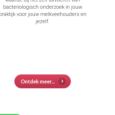
bacteriologisch onderzoek in jouw
praktijk voor jouw melkveehouders en
jezelf.
test
test
test
test
test
test
Ontdek meer...