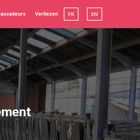
assadeurs
Verliezen
FR
EN
gement