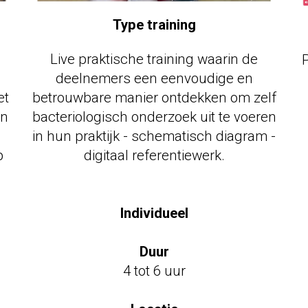
Type training
Live praktische training waarin de
P
deelnemers een eenvoudige en
et
betrouwbare manier ontdekken om zelf
en
bacteriologisch onderzoek uit te voeren
in hun praktijk - schematisch diagram -
p
digitaal referentiewerk.
test
test
Individueel
Duur
4 tot 6 uur