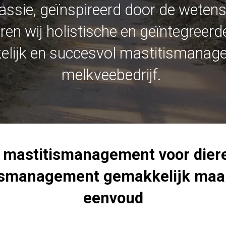
ssie, geïnspireerd door de weten
ëren wij holistische en geïntegreer
lijk en succesvol mastitismanag
melkveebedrijf.
n mastitismanagement voor dier
tismanagement gemakkelijk ma
eenvoud