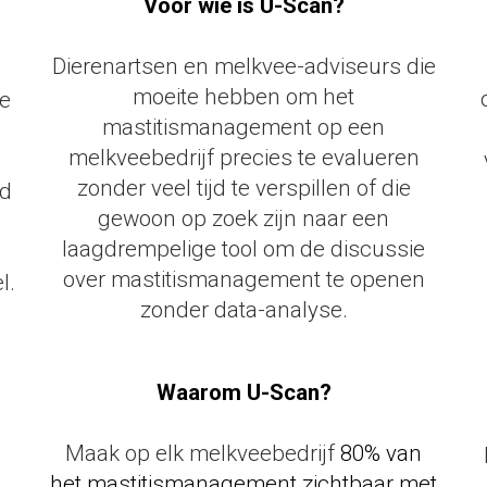
Voor wie is U-Scan?
Dierenartsen en melkvee-adviseurs die
moeite hebben om het
de
mastitismanagement op een
melkveebedrijf precies te evalueren
zonder veel tijd te verspillen of die
jd
gewoon op zoek zijn naar een
laagdrempelige tool om de discussie
over mastitismanagement te openen
l.
zonder data-analyse.
test
Waarom U-Scan?
Maak op elk melkveebedrijf
80% van
het mastitismanagement zichtbaar met