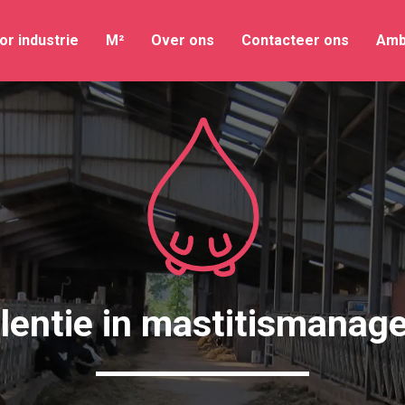
or industrie
M²
Over ons
Contacteer ons
Amb
lentie in mastitismana