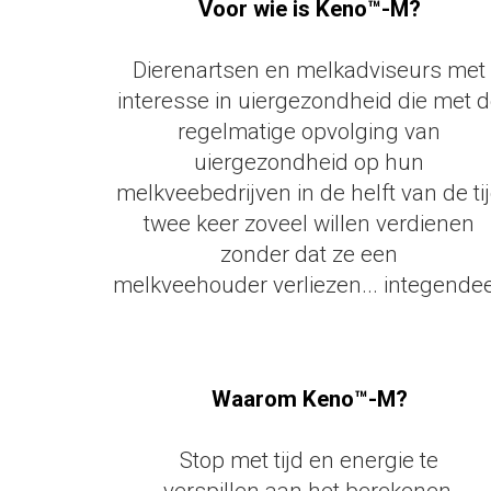
Voor wie is Keno™-M?
Dierenartsen en melkadviseurs met
interesse in uiergezondheid die met 
regelmatige opvolging van
uiergezondheid op hun
melkveebedrijven in de helft van de ti
twee keer zoveel willen verdienen
zonder dat ze een
melkveehouder verliezen... integendee
test
test
Waarom Keno™-M?
Stop met tijd en energie te