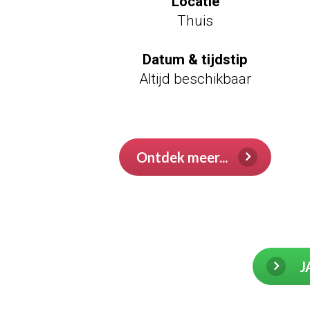
Locatie
Thuis
Datum & tijdstip
Altijd beschikbaar
test
test
Ontdek meer...
J