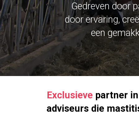
Gedreven door pa
door ervaring, cre
een gemakke
Exclusieve
partner i
adviseurs die masti