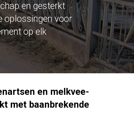
schap en gesterkt
de oplossingen voor
ement op elk
enartsen en melkvee-
akt met baanbrekende